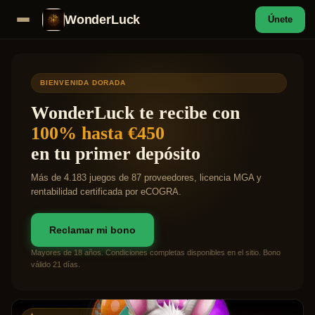
WonderLuck
Únete
BIENVENIDA DORADA
WonderLuck te recibe con
100% hasta €450
en tu primer depósito
Más de 4.183 juegos de 87 proveedores, licencia MGA y
rentabilidad certificada por eCOGRA.
Reclamar mi bono
Mayores de 18 años. Condiciones completas disponibles en el sitio. Bono
válido 21 días.