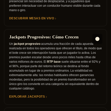
presencial sin necesidad de desplazarse, y a jugadores que
prefieren interactuar con un conductor humano visible durante cada
mano o giro.
DESCUBRIR MESAS EN VIVO
Jackpots Progresivos: Cómo Crecen
Un
jackpot progresivo
acumula una fracción de cada apuesta
realizada en todos los operadores que ofrecen el título, de modo que
el bote crece sin interrupción hasta que un jugador lo activa. Los
premios pueden escalar desde unos pocos miles hasta cifras de
varios millones de euros. El
RTP base
suele situarse entre el 92% y
el 96%, porque parte del retorno teórico se destina al fondo
acumulado en lugar de a premios ordinarios. La volatilidad es
extremadamente alta: las rondas habituales ofrecen ganancias
modestas, pero la posibilidad de un premio transformador en un
único giro los convierte en una categoría sin equivalente dentro de
cualquier catálogo.
EXPLORAR JACKPOTS