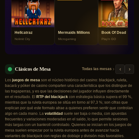
Hellcatraz
Mermaids Millions
Book Of Dead
Nolimit City
Microgaming
Play'n GO
Clásicos de Mesa
‹
›
Todas las mesas
Los
juegos de mesa
son el núcleo histórico del casino: blackjack, ruleta,
bacará y póker de casino comparten una característica que los distingue de
las tragaperras, y es que las decisiones del jugador influyen directamente
en el resultado. El
RTP del blackjack
con estrategia básica supera el 99 %,
mientras que la ruleta europea se sitúa en torno al 97,3 %; son cifras que
explican por qué este formato atrae a quienes prefieren sentir que controlan
algo en cada mano. La
volatilidad
suele ser baja o media, con apuestas
frecuentes y variaciones moderadas en el saldo, lo que permite sesiones
más largas con un bankroll controlado. Quienes se inician en los juegos de
mesa suelen empezar por la ruleta europea antes de avanzar hacia
variantes de blackjack con reglas de doblaje y división más favorables.