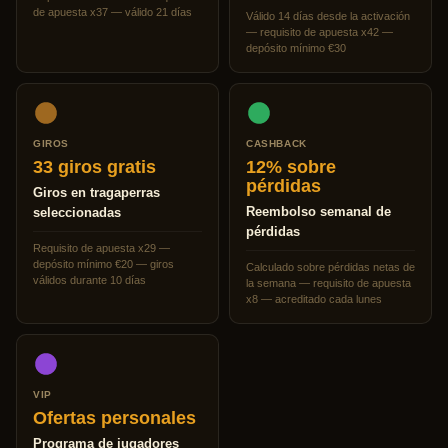
de apuesta x37 — válido 21 días
Válido 14 días desde la activación
— requisito de apuesta x42 —
depósito mínimo €30
GIROS
CASHBACK
33 giros gratis
12% sobre
pérdidas
Giros en tragaperras
Reembolso semanal de
seleccionadas
pérdidas
Requisito de apuesta x29 —
depósito mínimo €20 — giros
Calculado sobre pérdidas netas de
válidos durante 10 días
la semana — requisito de apuesta
x8 — acreditado cada lunes
VIP
Ofertas personales
Programa de jugadores