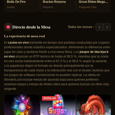
Bells On Fire
Rocket Returns
Great Rhino Megaways
Amatic
Playtech
Pragmatic Play
Directo desde la Mesa
‹
›
Todas las mesas
La experiencia de mesa real
El
casino en vivo
transmite en tiempo real partidas conducidas por crupiers
profesionales desde estudios especializados, eliminando la diferencia entre
jugar en casa y sentarse frente a una mesa física. Los
juegos de blackjack
en vivo
alcanzan un RTP teórico de hasta el 99,5 %, mientras que la ruleta
en vivo oscila habitualmente entre el 97,3 % y el 98,6 % según la variante.
Los jugadores eligen el formato en directo principalmente por la
transparencia de cada mano y la interacción real con el dealer, factores que
los juegos de software convencional no pueden replicar. La oferta en
WonderLuck incluye mesas de apuesta baja para quienes prefieren
sesiones largas y mesas de límites altos para quienes buscan un ritmo más
exigente.
POPULAR