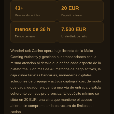
43+
20 EUR
Métodos disponibles
Depósito mínimo
menos de 36 h
7.500 EUR
Tiempo de retiro
Límite diario de retiro
WonderLuck Casino opera bajo licencia de la Malta
Gaming Authority y gestiona sus transacciones con la
misma atención al detalle que define cada aspecto de la
plataforma. Con más de 43 métodos de pago activos, la
caja cubre tarjetas bancarias, monederos digitales,
soluciones de prepago y activos criptográficos, de modo
que cada jugador encuentra una vía de entrada y salida
coherente con sus preferencias. El depósito mínimo se
sitúa en 20 EUR, una cifra que mantiene el acceso
abierto sin comprometer la estructura de límites del
casino.