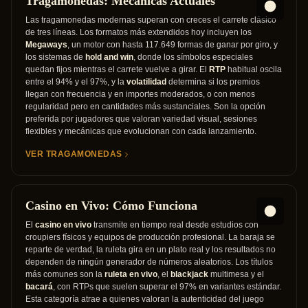
Tragamonedas: Mecánicas Actuales
Las tragamonedas modernas superan con creces el carrete clásico
de tres líneas. Los formatos más extendidos hoy incluyen los
Megaways
, un motor con hasta 117.649 formas de ganar por giro, y
los sistemas de
hold and win
, donde los símbolos especiales
quedan fijos mientras el carrete vuelve a girar. El
RTP
habitual oscila
entre el 94% y el 97%, y la
volatilidad
determina si los premios
llegan con frecuencia y en importes moderados, o con menos
regularidad pero en cantidades más sustanciales. Son la opción
preferida por jugadores que valoran variedad visual, sesiones
flexibles y mecánicas que evolucionan con cada lanzamiento.
VER TRAGAMONEDAS
Casino en Vivo: Cómo Funciona
El
casino en vivo
transmite en tiempo real desde estudios con
croupiers físicos y equipos de producción profesional. La baraja se
reparte de verdad, la ruleta gira en un plato real y los resultados no
dependen de ningún generador de números aleatorios. Los títulos
más comunes son la
ruleta en vivo
, el
blackjack
multimesa y el
bacará
, con RTPs que suelen superar el 97% en variantes estándar.
Esta categoría atrae a quienes valoran la autenticidad del juego