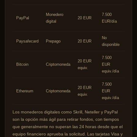
Inmed
Monedero
7.500
PayPal
20 EUR
/ has
digital
EUR/día
h
No
Inmed
Paysafecard
Prepago
20 EUR
disponible
/ N/A
7.500
20 EUR
Inmed
Bitcoin
Criptomoneda
EUR
equiv.
/ 12-
equiv./día
7.500
20 EUR
Inmed
Ethereum
Criptomoneda
EUR
equiv.
/ 12-
equiv./día
Los monederos digitales como Skrill, Neteller y PayPal
son la opción más ágil para retirar fondos, con tiempos
que generalmente no superan las 24 horas desde que el
equipo financiero aprueba la solicitud. Las tarjetas Visa y