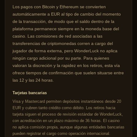
Los pagos con Bitcoin y Ethereum se convierten
automáticamente a EUR al tipo de cambio del momento
de la transacción, de modo que el saldo dentro de la
plataforma permanece siempre en la moneda base del
casino. Las comisiones de red asociadas a las
transferencias de criptomonedas corren a cargo del
jugador de forma externa, pero WonderLuck no aplica
ningún cargo adicional por su parte. Para quienes
valoran la discreción y la rapidez en los retiros, esta vía
ofrece tiempos de confirmación que suelen situarse entre
las 12 y las 24 horas.
Tarjetas bancarias
Visa y Mastercard permiten depósitos instantáneos desde 20
EUR y cubren tanto crédito como débito. Los retiros hacia
tarjeta siguen el proceso de revisión estándar de WonderLuck,
con acreditación en un plazo máximo de 36 horas. El casino
no aplica comisión propia, aunque algunas entidades bancarias
pueden registrar el cargo como operación internacional.