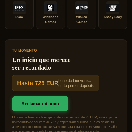
Exco
Wishbone
Wicked
Shady Lady
Games
Games
TU MOMENTO
Un inicio que merece
ser recordado
bono de bienvenida
Hasta 725 EUR
en tu primer depósito
Reclamar mi bono
El bono de bienvenida exige un depósito mínimo de 20 EUR, está sujeto a
un requisito de apuesta de x37 y expira transcurridos 21 días desde su
activación; disponible exclusivamente para jugadores mayores de 18 años
que acepten las condiciones completas publicadas en el sitio.