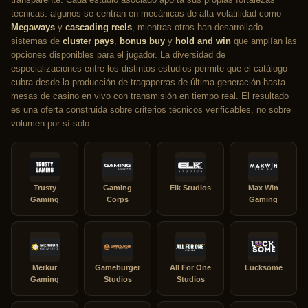
técnicas: algunos se centran en mecánicas de alta volatilidad como
Megaways
y
cascading reels
, mientras otros han desarrollado
sistemas de
cluster pays
,
bonus buy
y
hold and win
que amplían las
opciones disponibles para el jugador. La diversidad de
especializaciones entre los distintos estudios permite que el catálogo
cubra desde la producción de tragaperras de última generación hasta
mesas de casino en vivo con transmisión en tiempo real. El resultado
es una oferta construida sobre criterios técnicos verificables, no sobre
volumen por sí solo.
Trusty
Gaming
Elk Studios
Max Win
Gaming
Corps
Gaming
Merkur
Gameburger
All For One
Lucksome
Gaming
Studios
Studios