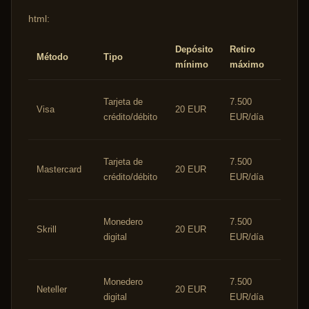
html:
Depósito
Retiro
Método
Tipo
Velo
mínimo
máximo
Inmed
Tarjeta de
7.500
Visa
20 EUR
/ has
crédito/débito
EUR/día
h
Inmed
Tarjeta de
7.500
Mastercard
20 EUR
/ has
crédito/débito
EUR/día
h
Inmed
Monedero
7.500
Skrill
20 EUR
/ has
digital
EUR/día
h
Inmed
Monedero
7.500
Neteller
20 EUR
/ has
digital
EUR/día
h