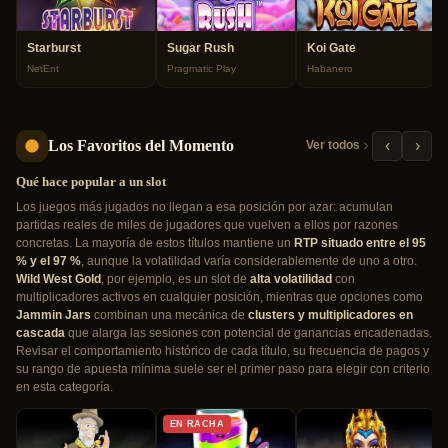
Starburst
Sugar Rush
Koi Gate
NetEnt
Pragmatic Play
Habanero
Los Favoritos del Momento
‹
›
Ver todos
Qué hace popular a un slot
Los juegos más jugados no llegan a esa posición por azar: acumulan
partidas reales de miles de jugadores que vuelven a ellos por razones
concretas. La mayoría de estos títulos mantiene un
RTP situado entre el 95
% y el 97 %
, aunque la volatilidad varía considerablemente de uno a otro.
Wild West Gold
, por ejemplo, es un slot de
alta volatilidad
con
multiplicadores activos en cualquier posición, mientras que opciones como
Jammin Jars
combinan una mecánica de
clusters y multiplicadores en
cascada
que alarga las sesiones con potencial de ganancias encadenadas.
Revisar el comportamiento histórico de cada título, su frecuencia de pagos y
su rango de apuesta mínima suele ser el primer paso para elegir con criterio
en esta categoría.
EN RACHA